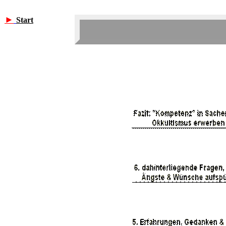
►
Start