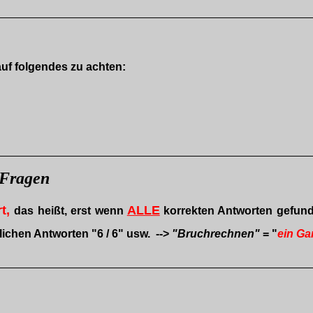
auf folgendes zu achten:
Fragen
t
,
ALLE
das
heißt,
erst wenn
korrekten Antworten gefun
lichen Antworten "6 / 6" usw. -->
"Bruchrechnen"
= "
ein Ga