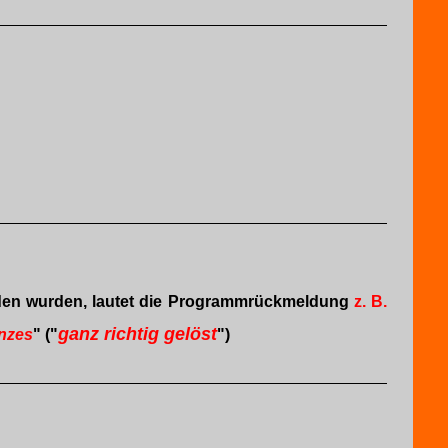
den wurden, lautet die Programmrückmeldung
z. B.
ganz richtig gelöst
nzes
" ("
")