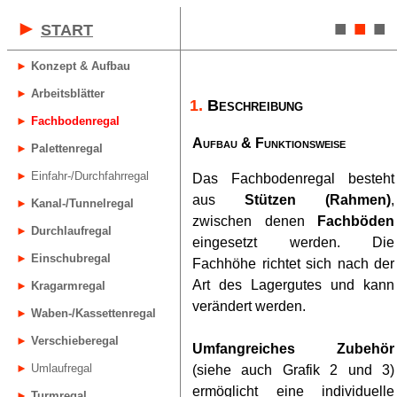
►
■
■
■
START
►
Konzept & Aufbau
►
Arbeitsblätter
1.
Beschreibung
►
Fachbodenregal
A
ufbau & Funktionsweise
►
Palettenregal
►
Einfahr-/Durchfahrregal
Das Fachbodenregal besteht
aus
Stützen (Rahmen)
,
►
Kanal-/Tunnelregal
zwischen denen
Fachböden
►
Durchlaufregal
eingesetzt werden. Die
►
Einschubregal
Fachhöhe richtet sich nach der
Art des Lagergutes und kann
►
Kragarmregal
verändert werden.
►
Waben-/Kassettenregal
►
Verschieberegal
Umfangreiches Zubehör
►
Umlaufregal
(siehe auch Grafik 2 und 3)
ermöglicht eine individuelle
►
Turmregal