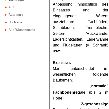
Anpassung hinsichtlich des
►
AKL
Einsatzes und der
►
Autostore
eingelagerten Waren:
ausziehbare Fachböden,
►
Hochregal
Schubladen, Trennbleche,
►
Alle Wissenstests
Seiten- /Rückwände,
Lagersichtkästen, Lagerwanne
und Flügeltüren (= Schrank)
usw.
Bauformen
Man unterscheidet im
wesentlichen folgende
Bauformen
:
·
„normale“
Fachbodenregale
(bis 2 m
Höhe)
·
2-geschossige