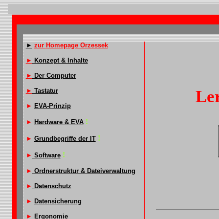
►
zur
Homepage Orzessek
►
Konzept & Inhalte
►
Der Computer
►
Tastatur
Le
►
EVA-Prinzip
!
►
Hardware & EVA
!
►
Grundbegriffe der IT
!
►
Software
►
Ordnerstruktur & Dateiverwaltung
►
Datenschutz
►
Datensicherung
►
Ergonomie