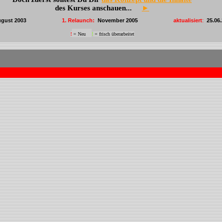
des Kurses anschauen...
►
ugust 2003
1. Relaunch:
November 2005
aktualisiert
:
25.06
!
= Neu
!
= frisch überarbeitet